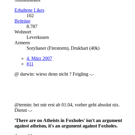
Erhaltene Likes
102
Beiträge
8.787
Wohnort
Leverkusen
Armeen
Sorylianer (Firestorm), Drukhari (40k)
4. März 2007
#11
@ darwin: wieso denn nicht ? Feigling -.-
@termin: bei mir erst ab 01.04, vorher geht absolut nix.
Dienst -.-
'There are no Atheists in Foxholes' isn't an argument
against atheism, it's an argument against Foxholes.