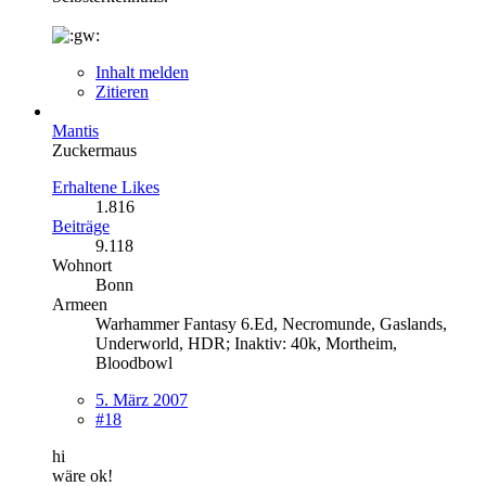
Inhalt melden
Zitieren
Mantis
Zuckermaus
Erhaltene Likes
1.816
Beiträge
9.118
Wohnort
Bonn
Armeen
Warhammer Fantasy 6.Ed, Necromunde, Gaslands,
Underworld, HDR; Inaktiv: 40k, Mortheim,
Bloodbowl
5. März 2007
#18
hi
wäre ok!