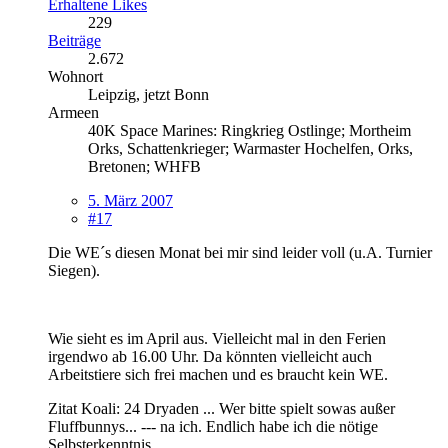
Erhaltene Likes
229
Beiträge
2.672
Wohnort
Leipzig, jetzt Bonn
Armeen
40K Space Marines: Ringkrieg Ostlinge; Mortheim
Orks, Schattenkrieger; Warmaster Hochelfen, Orks,
Bretonen; WHFB
5. März 2007
#17
Die WE´s diesen Monat bei mir sind leider voll (u.A. Turnier
Siegen).
Wie sieht es im April aus. Vielleicht mal in den Ferien
irgendwo ab 16.00 Uhr. Da könnten vielleicht auch
Arbeitstiere sich frei machen und es braucht kein WE.
Zitat Koali: 24 Dryaden ... Wer bitte spielt sowas außer
Fluffbunnys... --- na ich. Endlich habe ich die nötige
Selbsterkenntnis.