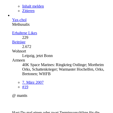
Inhalt melden
Zitieren
Yax-chol
Methusalix
Erhaltene Likes
229
Beiträge
2.672
Wohnort
Leipzig, jetzt Bonn
Armeen
40K Space Marines: Ringkrieg Ostlinge; Mortheim
Orks, Schattenkrieger; Warmaster Hochelfen, Orks,
Bretonen; WHFB
7. März 2007
#19
@ mantis
Hast Du mal einen oder zwei Terminvorschläge für die