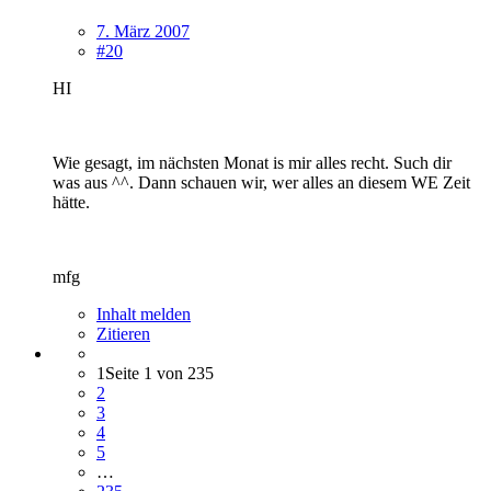
7. März 2007
#20
HI
Wie gesagt, im nächsten Monat is mir alles recht. Such dir
was aus ^^. Dann schauen wir, wer alles an diesem WE Zeit
hätte.
mfg
Inhalt melden
Zitieren
1
Seite 1 von 235
2
3
4
5
…