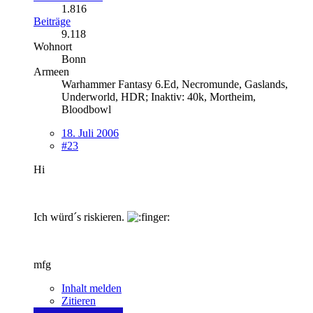
1.816
Beiträge
9.118
Wohnort
Bonn
Armeen
Warhammer Fantasy 6.Ed, Necromunde, Gaslands,
Underworld, HDR; Inaktiv: 40k, Mortheim,
Bloodbowl
18. Juli 2006
#23
Hi
Ich würd´s riskieren.
mfg
Inhalt melden
Zitieren