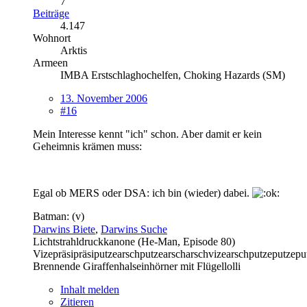
7
Beiträge
4.147
Wohnort
Arktis
Armeen
IMBA Erstschlaghochelfen, Choking Hazards (SM)
13. November 2006
#16
Mein Interesse kennt "ich" schon. Aber damit er kein
Geheimnis krämen muss:
Egal ob MERS oder DSA: ich bin (wieder) dabei.
Batman: (v)
Darwins Biete
,
Darwins Suche
Lichtstrahldruckkanone (He-Man, Episode 80)
Vizepräsipräsiputzearschputzearscharschvizearschputzeputzepu
Brennende Giraffenhalseinhörner mit Flügellolli
Inhalt melden
Zitieren