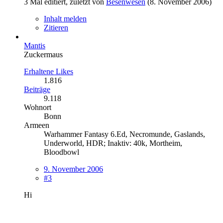
3 Mal editiert, zuletzt von
Besenwesen
(
8. November 2006
)
Inhalt melden
Zitieren
Mantis
Zuckermaus
Erhaltene Likes
1.816
Beiträge
9.118
Wohnort
Bonn
Armeen
Warhammer Fantasy 6.Ed, Necromunde, Gaslands,
Underworld, HDR; Inaktiv: 40k, Mortheim,
Bloodbowl
9. November 2006
#3
Hi