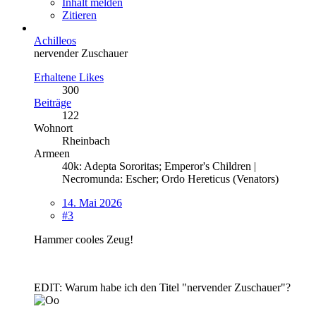
Inhalt melden
Zitieren
Achilleos
nervender Zuschauer
Erhaltene Likes
300
Beiträge
122
Wohnort
Rheinbach
Armeen
40k: Adepta Sororitas; Emperor's Children |
Necromunda: Escher; Ordo Hereticus (Venators)
14. Mai 2026
#3
Hammer cooles Zeug!
EDIT: Warum habe ich den Titel "nervender Zuschauer"?