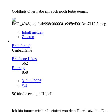
Golgfags Oger habe ich auch noch fertig gemalt
Inhalt melden
Zitieren
Erkenbrand
Umbaugenie
Erhaltene Likes
562
Beiträge
858
3. Juni 2026
#11
5€ für die eckigen Hügel!
Ich bin immer wieder fasziniert von dem Durchsatz, den Du