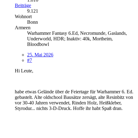
Beiträge
9.121
Wohnort
Bonn
Armeen
Warhammer Fantasy 6.Ed, Necromunde, Gaslands,
Underworld, HDR; Inaktiv: 40k, Mortheim,
Bloodbowl
25. Mai 2026
#7
Hi Leute,
habe etwas Gelände über de Feiertage für Warhammer 6. Ed.
gebastelt. Alte oldschool Bausätze zersägt, alte Resinbitz von
vor 30-40 Jahren verwendet, Rinden Holz, Heißkleber,
Styrodur... nichts 3-D-Druck. Hoffe ihr habt Spaß dran.