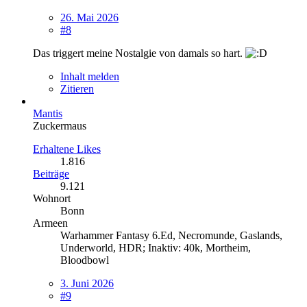
26. Mai 2026
#8
Das triggert meine Nostalgie von damals so hart.
Inhalt melden
Zitieren
Mantis
Zuckermaus
Erhaltene Likes
1.816
Beiträge
9.121
Wohnort
Bonn
Armeen
Warhammer Fantasy 6.Ed, Necromunde, Gaslands,
Underworld, HDR; Inaktiv: 40k, Mortheim,
Bloodbowl
3. Juni 2026
#9