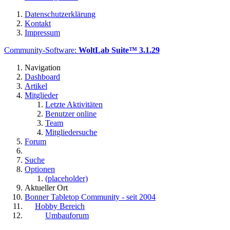
Datenschutzerklärung
Kontakt
Impressum
Community-Software:
WoltLab Suite™ 3.1.29
Navigation
Dashboard
Artikel
Mitglieder
Letzte Aktivitäten
Benutzer online
Team
Mitgliedersuche
Forum
Suche
Optionen
(placeholder)
Aktueller Ort
Bonner Tabletop Community - seit 2004
Hobby Bereich
Umbauforum