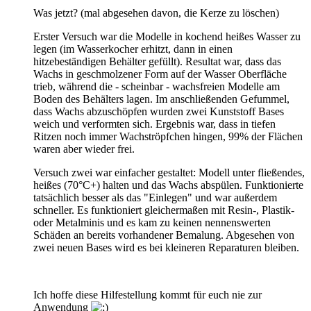
Was jetzt? (mal abgesehen davon, die Kerze zu löschen)
Erster Versuch war die Modelle in kochend heißes Wasser zu
legen (im Wasserkocher erhitzt, dann in einen
hitzebeständigen Behälter gefüllt). Resultat war, dass das
Wachs in geschmolzener Form auf der Wasser Oberfläche
trieb, während die - scheinbar - wachsfreien Modelle am
Boden des Behälters lagen. Im anschließenden Gefummel,
dass Wachs abzuschöpfen wurden zwei Kunststoff Bases
weich und verformten sich. Ergebnis war, dass in tiefen
Ritzen noch immer Wachströpfchen hingen, 99% der Flächen
waren aber wieder frei.
Versuch zwei war einfacher gestaltet: Modell unter fließendes,
heißes (70°C+) halten und das Wachs abspülen. Funktionierte
tatsächlich besser als das "Einlegen" und war außerdem
schneller. Es funktioniert gleichermaßen mit Resin-, Plastik-
oder Metalminis und es kam zu keinen nennenswerten
Schäden an bereits vorhandener Bemalung. Abgesehen von
zwei neuen Bases wird es bei kleineren Reparaturen bleiben.
Ich hoffe diese Hilfestellung kommt für euch nie zur
Anwendung