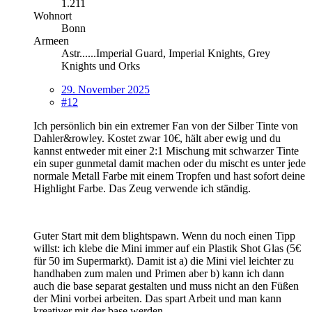
1.211
Wohnort
Bonn
Armeen
Astr......Imperial Guard, Imperial Knights, Grey
Knights und Orks
29. November 2025
#12
Ich persönlich bin ein extremer Fan von der Silber Tinte von
Dahler&rowley. Kostet zwar 10€, hält aber ewig und du
kannst entweder mit einer 2:1 Mischung mit schwarzer Tinte
ein super gunmetal damit machen oder du mischt es unter jede
normale Metall Farbe mit einem Tropfen und hast sofort deine
Highlight Farbe. Das Zeug verwende ich ständig.
Guter Start mit dem blightspawn. Wenn du noch einen Tipp
willst: ich klebe die Mini immer auf ein Plastik Shot Glas (5€
für 50 im Supermarkt). Damit ist a) die Mini viel leichter zu
handhaben zum malen und Primen aber b) kann ich dann
auch die base separat gestalten und muss nicht an den Füßen
der Mini vorbei arbeiten. Das spart Arbeit und man kann
kreativer mit der base werden.