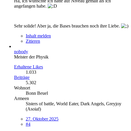
Ha, ich wünschte ich hätte auf Niveau gemalt als ich
angefangen habe.
Sehr solide! Aber ja, die Bases brauchen noch ihre Liebe.
Inhalt melden
Zitieren
nobody
Meister der Physik
Erhaltene Likes
1.033
Beiträge
5.302
Wohnort
Bonn Beuel
Armeen
Sisters of battle, World Eater, Dark Angels, Greyjoy
(Asoiaf)
27. Oktober 2025
#4