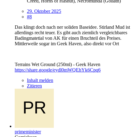
Creed, Horns of Hashut), Necromunda (Goliath)
29. Oktober 2025
#8
Das klingt doch nach ner soliden Baseidee. Stirland Mud ist
allerdings recht teuer. Es gibt auch ziemlich vergleichbares
Badingmatetial von AK für einen Bruchteil des Preises.
Mittlerweile sogar im Geek Haven, also direkt vor Ort
Terrains Wet Ground (250ml) - Geek Haven
https://share.google/eydl0mWQEhYk6Cpq6
Inhalt melden
Zitieren
primeminister