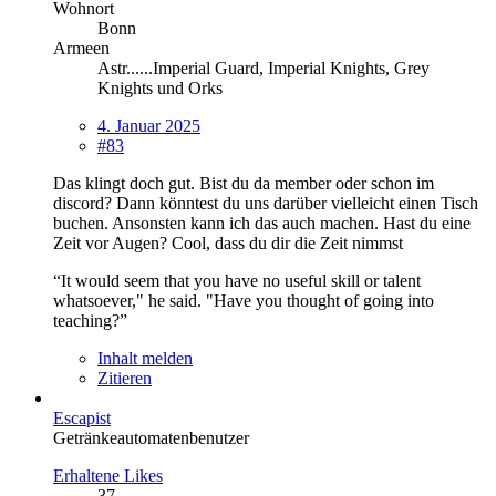
Wohnort
Bonn
Armeen
Astr......Imperial Guard, Imperial Knights, Grey
Knights und Orks
4. Januar 2025
#83
Das klingt doch gut. Bist du da member oder schon im
discord? Dann könntest du uns darüber vielleicht einen Tisch
buchen. Ansonsten kann ich das auch machen. Hast du eine
Zeit vor Augen? Cool, dass du dir die Zeit nimmst
“It would seem that you have no useful skill or talent
whatsoever," he said. "Have you thought of going into
teaching?”
Inhalt melden
Zitieren
Escapist
Getränkeautomatenbenutzer
Erhaltene Likes
37