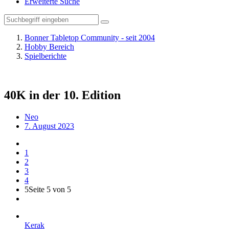
Erweiterte Suche
Bonner Tabletop Community - seit 2004
Hobby Bereich
Spielberichte
40K in der 10. Edition
Neo
7. August 2023
1
2
3
4
5
Seite 5 von 5
Kerak