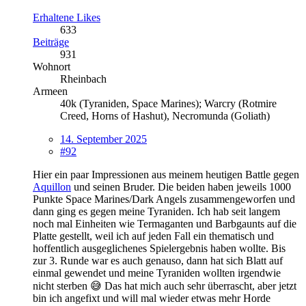
Erhaltene Likes
633
Beiträge
931
Wohnort
Rheinbach
Armeen
40k (Tyraniden, Space Marines); Warcry (Rotmire
Creed, Horns of Hashut), Necromunda (Goliath)
14. September 2025
#92
Hier ein paar Impressionen aus meinem heutigen Battle gegen
Aquillon
und seinen Bruder. Die beiden haben jeweils 1000
Punkte Space Marines/Dark Angels zusammengeworfen und
dann ging es gegen meine Tyraniden. Ich hab seit langem
noch mal Einheiten wie Termaganten und Barbgaunts auf die
Platte gestellt, weil ich auf jeden Fall ein thematisch und
hoffentlich ausgeglichenes Spielergebnis haben wollte. Bis
zur 3. Runde war es auch genauso, dann hat sich Blatt auf
einmal gewendet und meine Tyraniden wollten irgendwie
nicht sterben 😅 Das hat mich auch sehr überrascht, aber jetzt
bin ich angefixt und will mal wieder etwas mehr Horde