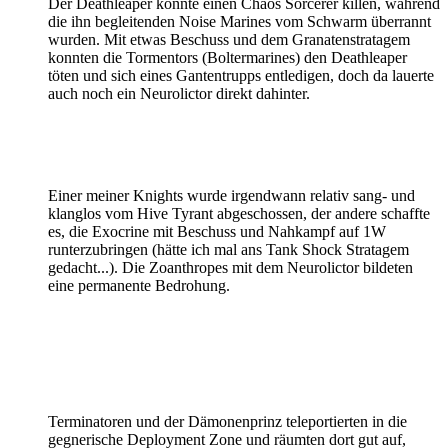
Der Deathleaper konnte einen Chaos Sorcerer killen, während
die ihn begleitenden Noise Marines vom Schwarm überrannt
wurden. Mit etwas Beschuss und dem Granatenstratagem
konnten die Tormentors (Boltermarines) den Deathleaper
töten und sich eines Gantentrupps entledigen, doch da lauerte
auch noch ein Neurolictor direkt dahinter.
Einer meiner Knights wurde irgendwann relativ sang- und
klanglos vom Hive Tyrant abgeschossen, der andere schaffte
es, die Exocrine mit Beschuss und Nahkampf auf 1W
runterzubringen (hätte ich mal ans Tank Shock Stratagem
gedacht...). Die Zoanthropes mit dem Neurolictor bildeten
eine permanente Bedrohung.
Terminatoren und der Dämonenprinz teleportierten in die
gegnerische Deployment Zone und räumten dort gut auf,