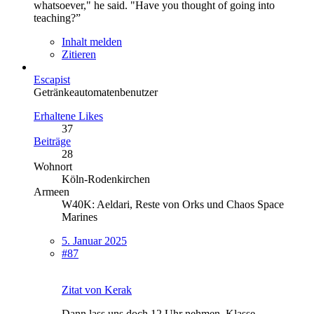
whatsoever," he said. "Have you thought of going into
teaching?”
Inhalt melden
Zitieren
Escapist
Getränkeautomatenbenutzer
Erhaltene Likes
37
Beiträge
28
Wohnort
Köln-Rodenkirchen
Armeen
W40K: Aeldari, Reste von Orks und Chaos Space
Marines
5. Januar 2025
#87
Zitat von Kerak
Dann lass uns doch 12 Uhr nehmen. Klasse