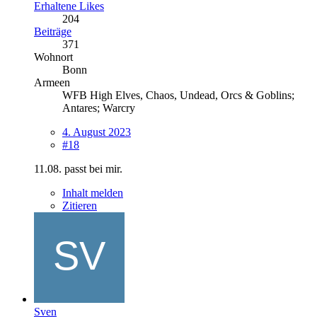
Erhaltene Likes
204
Beiträge
371
Wohnort
Bonn
Armeen
WFB High Elves, Chaos, Undead, Orcs & Goblins;
Antares; Warcry
4. August 2023
#18
11.08. passt bei mir.
Inhalt melden
Zitieren
Sven