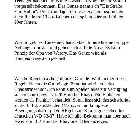
Teenager habe ich im White Dwarf ein Kampagnen System
vorgestellt bekommen. Das Ganze nennt sich "Die Straße
zum Ruhm". Die Grundlage für dieses System liegt in den
alten Realm of Chaos Büchern der späten 80er und frühen
90er Jahren.
Worum geht es: Einzelne Chaoshelden tummeln eine Gruppe
Anhänger um sich und geben sich auf die Nase. Es ist im
Prinzip der Opa von Warcry. Das Ganze wird als
Kampagnensystem gespielt.
Welche Regelbasis liegt dem zu Grunde: Warhammer 6. Ed.
Regeln bieten die Grundlage. Benötigt wird noch das
Chaosarmeebuch. Ich kann zum Spielen alles zur Verfügung
stellen (sonst jeweils 5-20 Euro bei Ebay). Die Einheiten
werden als Plänkler behandelt. Somit lässt sich das schwierige
an der 6. Ed. ausblenden (Manöver und komplexe
Bewegungsphasen). Die REgeln zur Kampagne stehen im
deutschen WD 83-87. Habe ich alle. Bekommt man aber auch
jeweils für 1-2 Euro bei Ebay oder Kleinanzeigen.