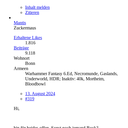
Inhalt melden
Zitieren
Mantis
Zuckermaus
Erhaltene Likes
1.816
Beiträge
9.118
Wohnort
Bonn
Armeen
Warhammer Fantasy 6.Ed, Necromunde, Gaslands,
Underworld, HDR; Inaktiv: 40k, Mortheim,
Bloodbowl
13. August 2024
#319
Hi,
bin für beides offen. Sonst noch jemand Bock?