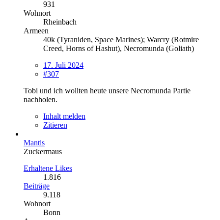
931
Wohnort
Rheinbach
Armeen
40k (Tyraniden, Space Marines); Warcry (Rotmire
Creed, Horns of Hashut), Necromunda (Goliath)
17. Juli 2024
#307
Tobi und ich wollten heute unsere Necromunda Partie
nachholen.
Inhalt melden
Zitieren
Mantis
Zuckermaus
Erhaltene Likes
1.816
Beiträge
9.118
Wohnort
Bonn