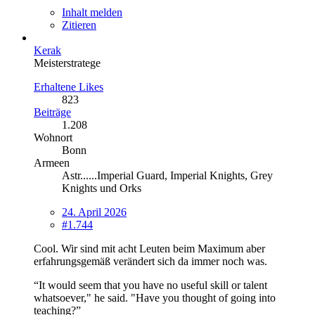
Inhalt melden
Zitieren
Kerak
Meisterstratege
Erhaltene Likes
823
Beiträge
1.208
Wohnort
Bonn
Armeen
Astr......Imperial Guard, Imperial Knights, Grey
Knights und Orks
24. April 2026
#1.744
Cool. Wir sind mit acht Leuten beim Maximum aber
erfahrungsgemäß verändert sich da immer noch was.
“It would seem that you have no useful skill or talent
whatsoever," he said. "Have you thought of going into
teaching?”