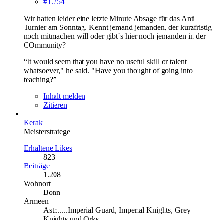
#1.754
Wir hatten leider eine letzte Minute Absage für das Anti
Turnier am Sonntag. Kennt jemand jemanden, der kurzfristig
noch mitmachen will oder gibt´s hier noch jemanden in der
COmmunity?
“It would seem that you have no useful skill or talent
whatsoever," he said. "Have you thought of going into
teaching?”
Inhalt melden
Zitieren
Kerak
Meisterstratege
Erhaltene Likes
823
Beiträge
1.208
Wohnort
Bonn
Armeen
Astr......Imperial Guard, Imperial Knights, Grey
Knights und Orks