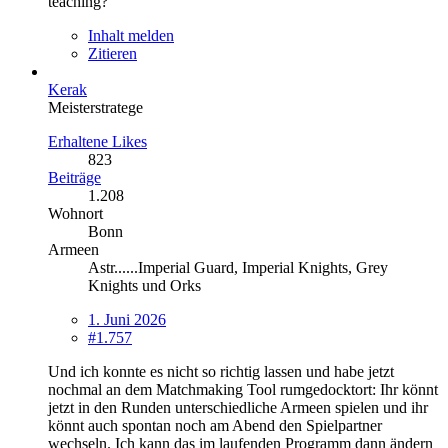
teaching?”
Inhalt melden
Zitieren
Kerak
Meisterstratege
Erhaltene Likes
823
Beiträge
1.208
Wohnort
Bonn
Armeen
Astr......Imperial Guard, Imperial Knights, Grey
Knights und Orks
1. Juni 2026
#1.757
Und ich konnte es nicht so richtig lassen und habe jetzt
nochmal an dem Matchmaking Tool rumgedocktort: Ihr könnt
jetzt in den Runden unterschiedliche Armeen spielen und ihr
könnt auch spontan noch am Abend den Spielpartner
wechseln. Ich kann das im laufenden Programm dann ändern