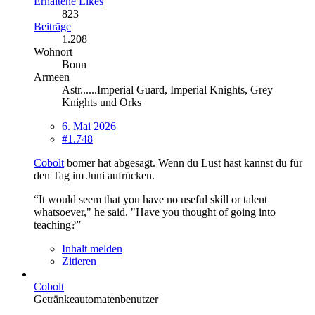
Erhaltene Likes
823
Beiträge
1.208
Wohnort
Bonn
Armeen
Astr......Imperial Guard, Imperial Knights, Grey
Knights und Orks
6. Mai 2026
#1.748
Cobolt
bomer hat abgesagt. Wenn du Lust hast kannst du für
den Tag im Juni aufrücken.
“It would seem that you have no useful skill or talent
whatsoever," he said. "Have you thought of going into
teaching?”
Inhalt melden
Zitieren
Cobolt
Getränkeautomatenbenutzer