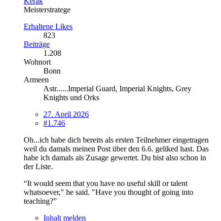
Kerak
Meisterstratege
Erhaltene Likes
823
Beiträge
1.208
Wohnort
Bonn
Armeen
Astr......Imperial Guard, Imperial Knights, Grey
Knights und Orks
27. April 2026
#1.746
Oh...ich habe dich bereits als ersten Teilnehmer eingetragen
weil du damals meinen Post über den 6.6. geliked hast. Das
habe ich damals als Zusage gewertet. Du bist also schon in
der Liste.
“It would seem that you have no useful skill or talent
whatsoever," he said. "Have you thought of going into
teaching?”
Inhalt melden