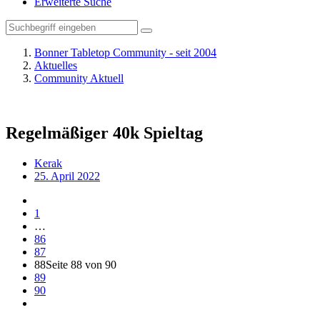
Erweiterte Suche
Bonner Tabletop Community - seit 2004
Aktuelles
Community Aktuell
Regelmäßiger 40k Spieltag
Kerak
25. April 2022
1
…
86
87
88
Seite 88 von 90
89
90