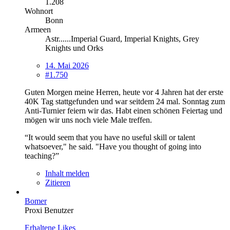
1.208
Wohnort
Bonn
Armeen
Astr......Imperial Guard, Imperial Knights, Grey
Knights und Orks
14. Mai 2026
#1.750
Guten Morgen meine Herren, heute vor 4 Jahren hat der erste
40K Tag stattgefunden und war seitdem 24 mal. Sonntag zum
Anti-Turnier feiern wir das. Habt einen schönen Feiertag und
mögen wir uns noch viele Male treffen.
“It would seem that you have no useful skill or talent
whatsoever," he said. "Have you thought of going into
teaching?”
Inhalt melden
Zitieren
Bomer
Proxi Benutzer
Erhaltene Likes