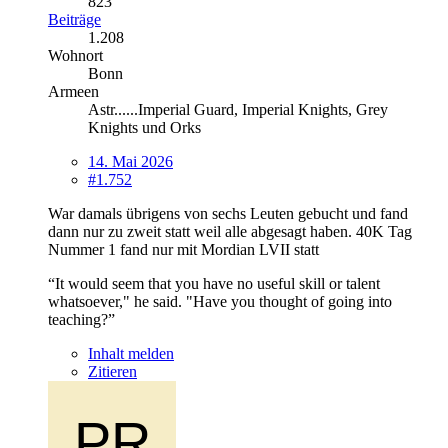
823
Beiträge
1.208
Wohnort
Bonn
Armeen
Astr......Imperial Guard, Imperial Knights, Grey
Knights und Orks
14. Mai 2026
#1.752
War damals übrigens von sechs Leuten gebucht und fand
dann nur zu zweit statt weil alle abgesagt haben. 40K Tag
Nummer 1 fand nur mit Mordian LVII statt
“It would seem that you have no useful skill or talent
whatsoever," he said. "Have you thought of going into
teaching?”
Inhalt melden
Zitieren