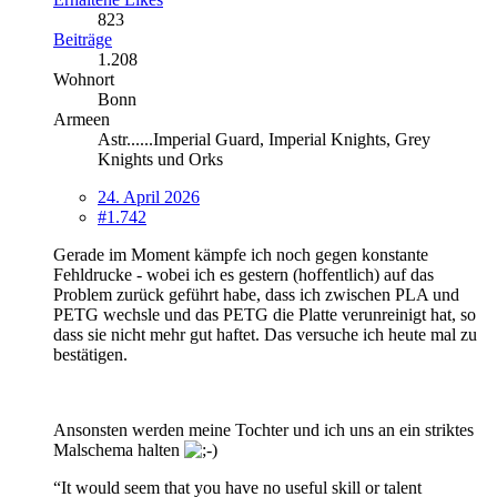
823
Beiträge
1.208
Wohnort
Bonn
Armeen
Astr......Imperial Guard, Imperial Knights, Grey
Knights und Orks
24. April 2026
#1.742
Gerade im Moment kämpfe ich noch gegen konstante
Fehldrucke - wobei ich es gestern (hoffentlich) auf das
Problem zurück geführt habe, dass ich zwischen PLA und
PETG wechsle und das PETG die Platte verunreinigt hat, so
dass sie nicht mehr gut haftet. Das versuche ich heute mal zu
bestätigen.
Ansonsten werden meine Tochter und ich uns an ein striktes
Malschema halten
“It would seem that you have no useful skill or talent