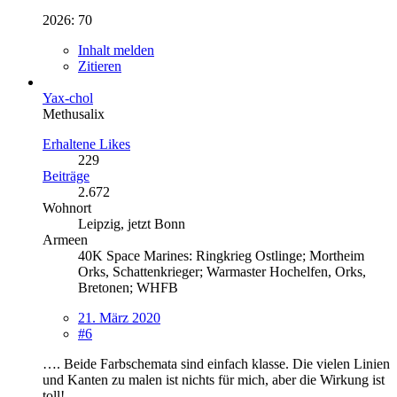
2026: 70
Inhalt melden
Zitieren
Yax-chol
Methusalix
Erhaltene Likes
229
Beiträge
2.672
Wohnort
Leipzig, jetzt Bonn
Armeen
40K Space Marines: Ringkrieg Ostlinge; Mortheim
Orks, Schattenkrieger; Warmaster Hochelfen, Orks,
Bretonen; WHFB
21. März 2020
#6
…. Beide Farbschemata sind einfach klasse. Die vielen Linien
und Kanten zu malen ist nichts für mich, aber die Wirkung ist
toll!