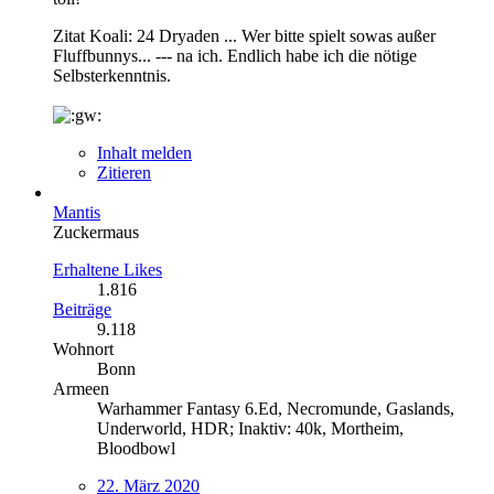
Zitat Koali: 24 Dryaden ... Wer bitte spielt sowas außer
Fluffbunnys... --- na ich. Endlich habe ich die nötige
Selbsterkenntnis.
Inhalt melden
Zitieren
Mantis
Zuckermaus
Erhaltene Likes
1.816
Beiträge
9.118
Wohnort
Bonn
Armeen
Warhammer Fantasy 6.Ed, Necromunde, Gaslands,
Underworld, HDR; Inaktiv: 40k, Mortheim,
Bloodbowl
22. März 2020