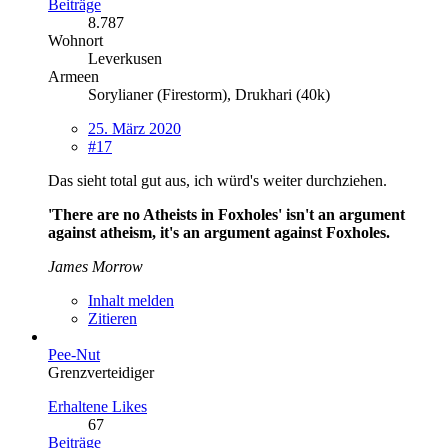
Beiträge
8.787
Wohnort
Leverkusen
Armeen
Sorylianer (Firestorm), Drukhari (40k)
25. März 2020
#17
Das sieht total gut aus, ich würd's weiter durchziehen.
'There are no Atheists in Foxholes' isn't an argument
against atheism, it's an argument against Foxholes.
James Morrow
Inhalt melden
Zitieren
Pee-Nut
Grenzverteidiger
Erhaltene Likes
67
Beiträge