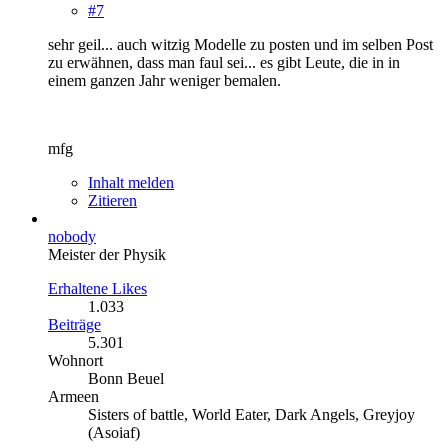
#7
sehr geil... auch witzig Modelle zu posten und im selben Post
zu erwähnen, dass man faul sei... es gibt Leute, die in in
einem ganzen Jahr weniger bemalen.
mfg
Inhalt melden
Zitieren
nobody
Meister der Physik
Erhaltene Likes
1.033
Beiträge
5.301
Wohnort
Bonn Beuel
Armeen
Sisters of battle, World Eater, Dark Angels, Greyjoy
(Asoiaf)