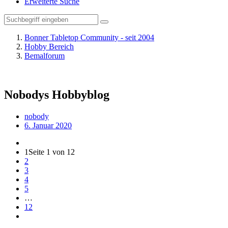
Erweiterte Suche
Bonner Tabletop Community - seit 2004
Hobby Bereich
Bemalforum
Nobodys Hobbyblog
nobody
6. Januar 2020
1
Seite 1 von 12
2
3
4
5
…
12