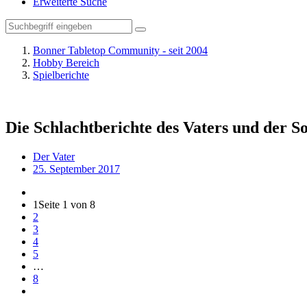
Erweiterte Suche
Bonner Tabletop Community - seit 2004
Hobby Bereich
Spielberichte
Die Schlachtberichte des Vaters und der S
Der Vater
25. September 2017
1
Seite 1 von 8
2
3
4
5
…
8