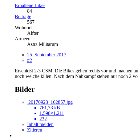
Erhaltene Likes
84
Beiträge
567
Wohnort
Alfter
Armeen
Astra Militarum
25. September 2017
#2
Erschießt 2-3 CSM. Die Bikes gehen rechts vor und machen auc
noch welche killen. Nach dem Nahkampf stehen nur noch 2 von 
Bilder
20170923_162857.jpg
761,33 kB
1.598×1.211
232
Inhalt melden
Zitieren