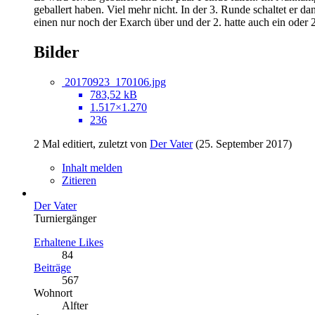
geballert haben. Viel mehr nicht. In der 3. Runde schaltet er 
einen nur noch der Exarch über und der 2. hatte auch ein oder 
Bilder
20170923_170106.jpg
783,52 kB
1.517×1.270
236
2 Mal editiert, zuletzt von
Der Vater
(
25. September 2017
)
Inhalt melden
Zitieren
Der Vater
Turniergänger
Erhaltene Likes
84
Beiträge
567
Wohnort
Alfter