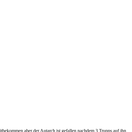
mitbekommen aber der Autarch ist gefallen nachdem 3 Trupps auf ihn