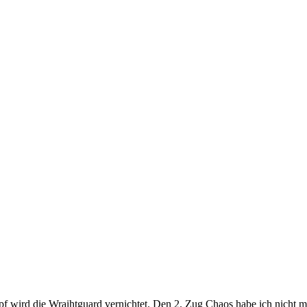
pf wird die Wraihtguard vernichtet. Den 2. Zug Chaos habe ich nicht 