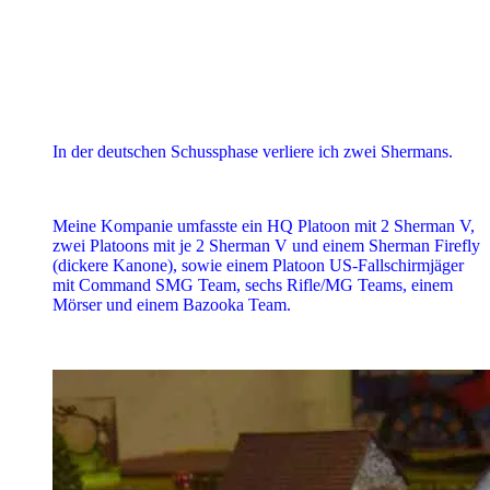
In der deutschen Schussphase verliere ich zwei Shermans.
Meine Kompanie umfasste ein HQ Platoon mit 2 Sherman V,
zwei Platoons mit je 2 Sherman V und einem Sherman Firefly
(dickere Kanone), sowie einem Platoon US-Fallschirmjäger
mit Command SMG Team, sechs Rifle/MG Teams, einem
Mörser und einem Bazooka Team.