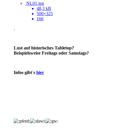
NL01.jpg
48,3 kB
500×325
166
.
Lust auf historisches Tabletop?
Beispielsweise Freitags oder Samstags?
Infos gibt´s
hier