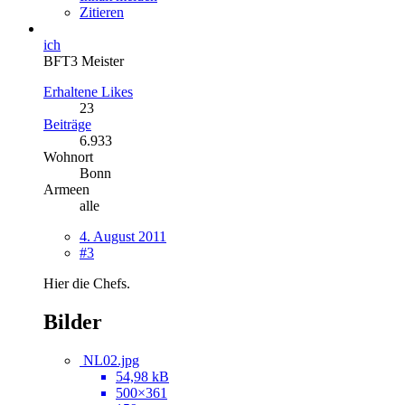
Zitieren
ich
BFT3 Meister
Erhaltene Likes
23
Beiträge
6.933
Wohnort
Bonn
Armeen
alle
4. August 2011
#3
Hier die Chefs.
Bilder
NL02.jpg
54,98 kB
500×361