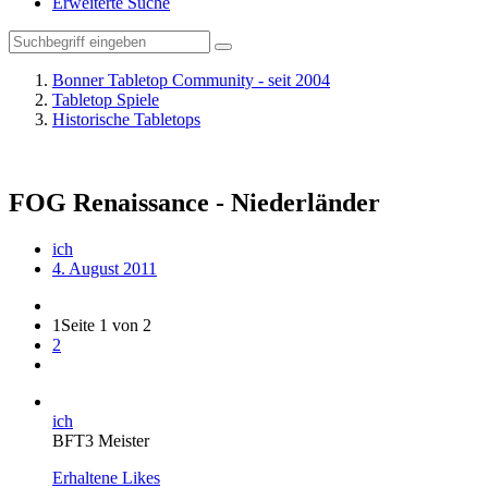
Erweiterte Suche
Bonner Tabletop Community - seit 2004
Tabletop Spiele
Historische Tabletops
FOG Renaissance - Niederländer
ich
4. August 2011
1
Seite 1 von 2
2
ich
BFT3 Meister
Erhaltene Likes