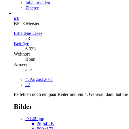
Inhalt melden
Zitieren
ich
BFT3 Meister
Erhaltene Likes
23
Beiträge
6.933
Wohnort
Bonn
Armeen
alle
4. August 2011
#2
Es fehlen noch ein paar Reiter und ein 4. General, dann hat 
Bilder
NL09.jpg
26,54 kB
500×172