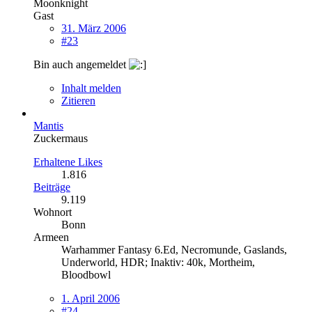
Moonknight
Gast
31. März 2006
#23
Bin auch angemeldet
Inhalt melden
Zitieren
Mantis
Zuckermaus
Erhaltene Likes
1.816
Beiträge
9.119
Wohnort
Bonn
Armeen
Warhammer Fantasy 6.Ed, Necromunde, Gaslands,
Underworld, HDR; Inaktiv: 40k, Mortheim,
Bloodbowl
1. April 2006
#24