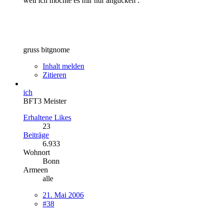
weil ich möchte es mir nur angucken .
gruss bitgnome
Inhalt melden
Zitieren
ich
BFT3 Meister
Erhaltene Likes
23
Beiträge
6.933
Wohnort
Bonn
Armeen
alle
21. Mai 2006
#38