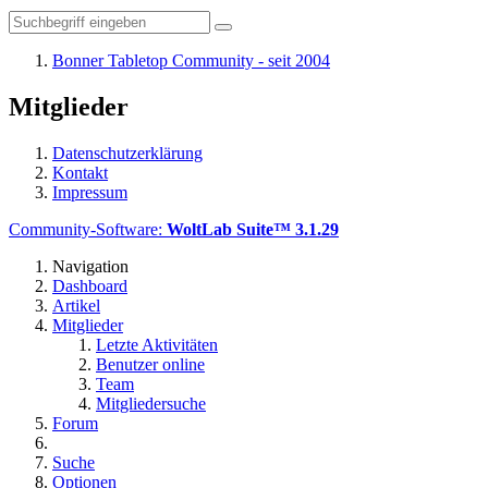
Bonner Tabletop Community - seit 2004
Mitglieder
Datenschutzerklärung
Kontakt
Impressum
Community-Software:
WoltLab Suite™ 3.1.29
Navigation
Dashboard
Artikel
Mitglieder
Letzte Aktivitäten
Benutzer online
Team
Mitgliedersuche
Forum
Suche
Optionen